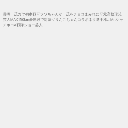
長嶋一茂ガヤ初参戦▽フワちゃんが一茂をチョコまみれに▽元高校球児
芸人MAX150km豪速球で対決▽りんごちゃんコラボネタ選手権…Mr.シャ
チホコ&戦隊ショー芸人