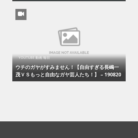
YOUTUBE 動画 毎日
ウチのガヤがすみません！【自由すぎる長嶋一
茂ＶＳもっと自由なガヤ芸人たち！】 – 190820