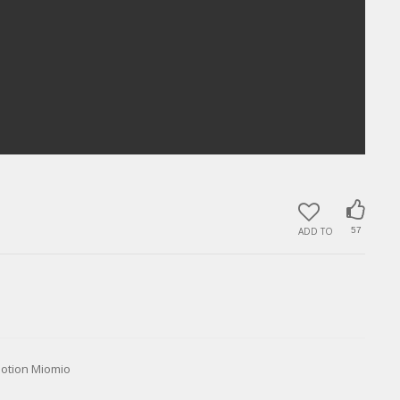
ADD TO
57
tion Miomio