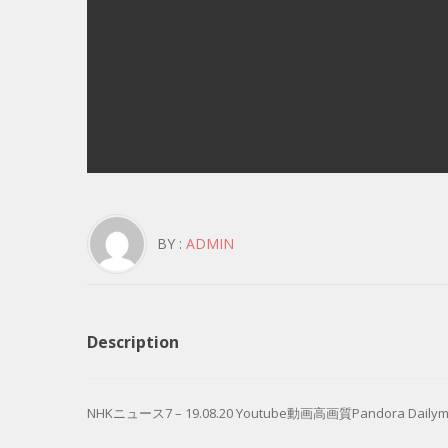
BY :
ADMIN
Description
NHKニュース7 – 19.08.20 Youtube動画高画質Pandora Dailymo