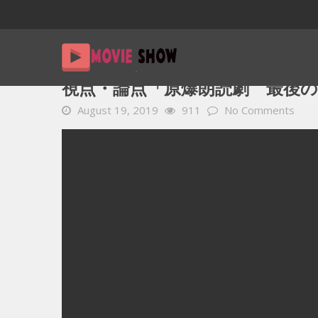
Home
YOUTUBE 動画 毎日
視点・論点「原爆朗読劇 最後の
視点・論点「原爆朗読劇 最後の夏に
August 19, 2019
911
No Comments