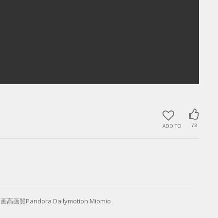
ADD TO
73
質Pandora Dailymotion Miomio