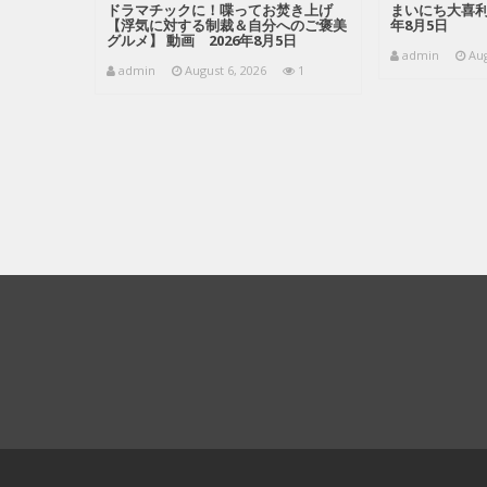
ドラマチックに！喋ってお焚き上げ
まいにち大喜利
【浮気に対する制裁＆自分へのご褒美
年8月5日
グルメ】 動画 2026年8月5日
admin
Aug
admin
August 6, 2026
1