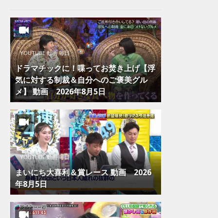
YOUTUBE 動画 毎日
ドラマチックに！喋ってお焚き上げ【浮
気に対する制裁＆自分へのご褒美グル
メ】 動画 2026年8月5日
YOUTUBE 動画 毎日
まいにち大喜利＆賞レース 動画 2026
年8月5日