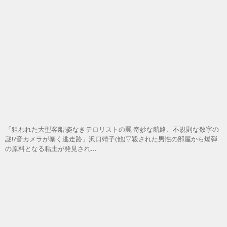
「狙われた大型客船!姿なきテロリストの罠 奇妙な航路、不規則な数字の
謎!?音カメラが暴く逃走路」沢口靖子(他)▽殺された男性の部屋から爆弾
の原料となる粘土が発見され…