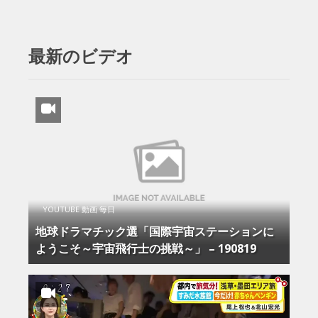
最新のビデオ
YOUTUBE 動画 毎日
地球ドラマチック選「国際宇宙ステーションに
ようこそ～宇宙飛行士の挑戦～」 – 190819