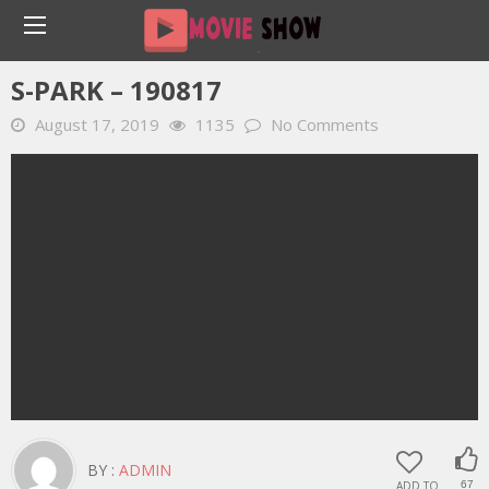
Home
YOUTUBE 動画 毎日
S-PARK – 190817
S-PARK – 190817
August 17, 2019
1135
No Comments
BY :
ADMIN
ADD TO
67