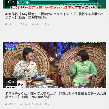
2
AI大作戦 【AIを駆使して新時代のクリエイティブに挑戦する実験バラ
エティ】 動画 2026年8月5日
admin
August 6, 2026
2
2
ドラマチックに！喋ってお焚き上げ【浮気に対する制裁＆自分へのご褒
美グルメ】 動画 2026年8月5日
admin
August 6, 2026
2