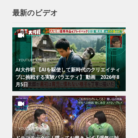
最新のビデオ
YOUTUBE 動画 毎日
AI大作戦 【AIを駆使して新時代のクリエイティ
ブに挑戦する実験バラエティ】 動画 2026年8
月5日
YOUTUBE 動画 毎日
ドラマチックに！喋ってお焚き上げ【浮気に対