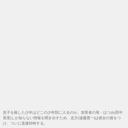
息子を殺した少年はどこの少年院に入るのか。加害者の母・はつみ(田中
美里)しか知らない情報を聞き出すため、志方(遠藤憲一)は彼女の後をつ
け、ついに直接対峙する。