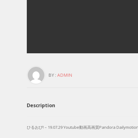
BY :
ADMIN
Description
ひるおび! – 19.07.29 Youtube動画高画質Pandora Dailymotion