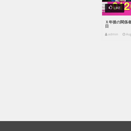
LIKE
Ｘ年後の関係者た
日
admin
Aug