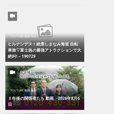
YOUTUBE 動画 毎日
ヒルナンデス！絶景しまなみ海道 自転
車旅▽富士急の最強アトラクションで大
絶叫! – 190729
YOUTUBE 動画 毎日
Ｘ年後の関係者たち 動画 2026年8月6
日