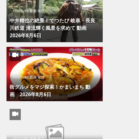
YOUTUBE 動画 毎日
中井精也の絶景！てつたび 岐阜・長良
川鉄道 清流輝く風景を求めて 動画
2026年8月6日
YOUTUBE 動画 毎日
街グルメをマジ探索！かまいまち 動
画 2026年8月6日
YOUTUBE 動画 毎日