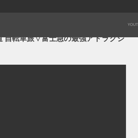
道 自転車旅▽富士急の最強アトラクションで大絶叫! – 190729
YOU
 自転車旅▽富士急の最強アトラクシ