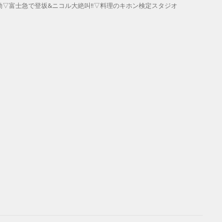
感動▽富士急で登坂&ニコル大絶叫!!▽料理のキホン検定スタジオ