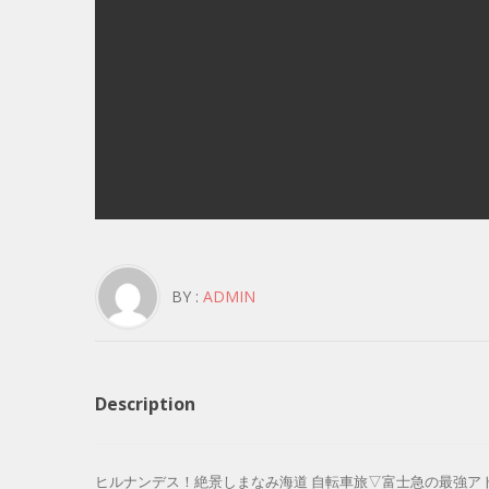
BY :
ADMIN
Description
ヒルナンデス！絶景しまなみ海道 自転車旅▽富士急の最強アトラクションで