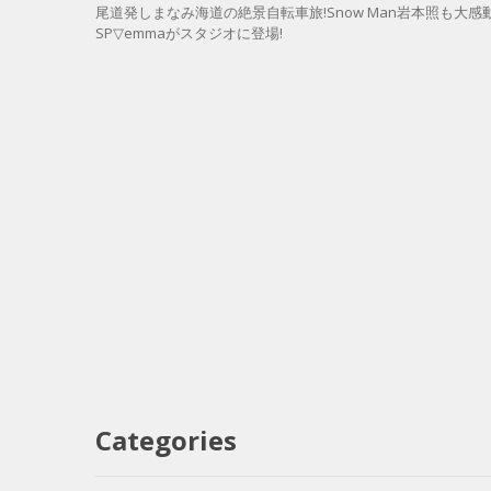
尾道発しまなみ海道の絶景自転車旅!Snow Man岩本照も大
SP▽emmaがスタジオに登場!
Categories