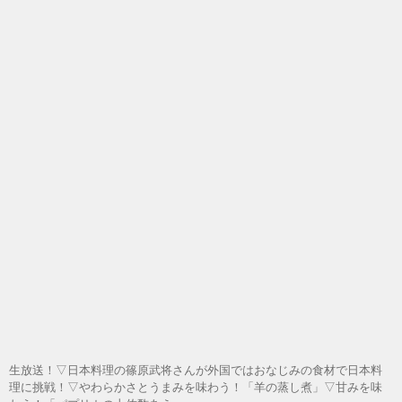
生放送！▽日本料理の篠原武将さんが外国ではおなじみの食材で日本料
理に挑戦！▽やわらかさとうまみを味わう！「羊の蒸し煮」▽甘みを味