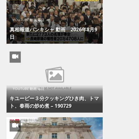
YOUTUBE 動画 毎日
真相報道バンキシャ 動画 2026年8月9
日
YOUTUBE 動画 毎日
キユーピー３分クッキングひき肉、トマ
ト、春雨の炒め煮 – 190729