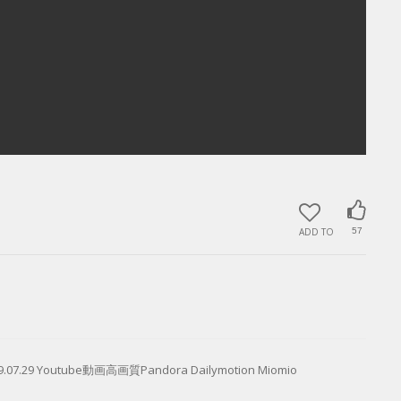
ADD TO
57
outube動画高画質Pandora Dailymotion Miomio