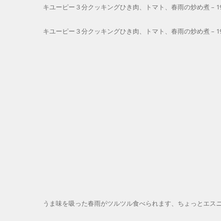
キユーピー３分クッキングひき肉、トマト、春雨の炒め煮 – 19.0
キユーピー３分クッキングひき肉、トマト、春雨の炒め煮 – 190
うま味を吸った春雨がツルツル食べられます、ちょっとエス