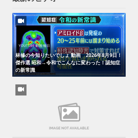
YOUTUBE 動画 毎日
林修の今知りたいでしょ 動画 2026年8月9日！
傑作選 昭和→令和でこんなに変わった！認知症
の新常識