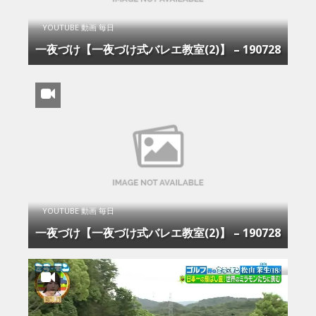
YOUTUBE 動画 毎日
一夜づけ【一夜づけ式バレエ教室(2)】 – 190728
YOUTUBE 動画 毎日
一夜づけ【一夜づけ式バレエ教室(2)】 – 190728