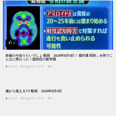
2
林修の今知りたいでしょ 動画 2026年8月9日！ 傑作選 昭和→令和でこ
んなに変わった！認知症の新常識
admin
August 9, 2026
2
種から植えるTV 動画 2026年8月9日
admin
August 9, 2026
3