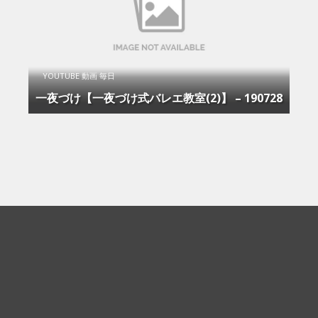
YOUTUBE 動画 毎日
一夜づけ【一夜づけ式バレエ教室(2)】 – 190728