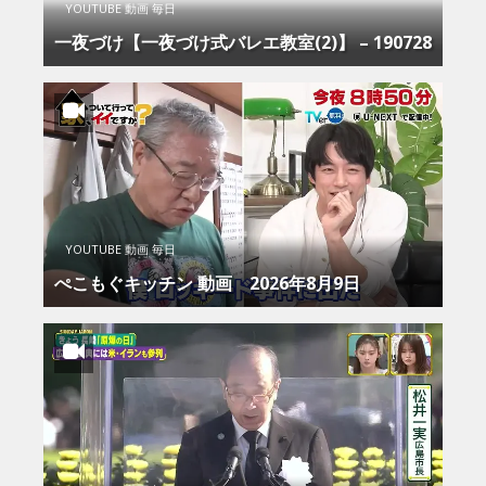
YOUTUBE 動画 毎日
一夜づけ【一夜づけ式バレエ教室(2)】 – 190728
YOUTUBE 動画 毎日
ぺこもぐキッチン 動画 2026年8月9日