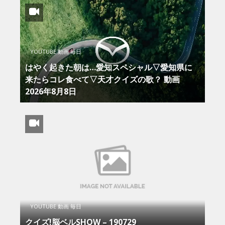
YOUTUBE 動画 毎日
はやく起きた朝は…愛知スペシャル▽愛知県に
来たらコレ食べて▽天才クイズの歌？ 動画
2026年8月8日
YOUTUBE 動画 毎日
クイズ!脳ベルSHOW – 190729