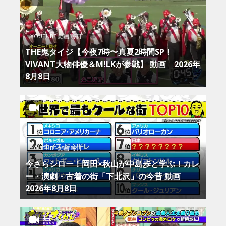
YOUTUBE 動画 毎日
THE鬼タイジ【今夜7時〜真夏2時間SP！
VIVANT大物俳優＆M!LKが参戦】 動画 2026年
8月8日
YOUTUBE 動画 毎日
今さらシロー！岡田×秋山が中島歩と学ぶ！カレ
ー・演劇・古着の街「下北沢」の今昔 動画
2026年8月8日