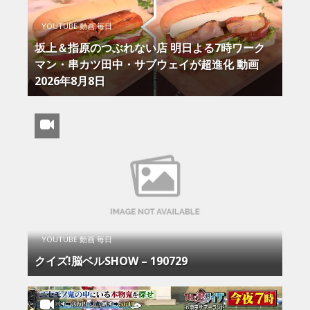
YOUTUBE 動画 毎日
坂上＆指原のつぶれない店 明日よる7時ワーク
マン・串カツ田中・サブウェイが超進化 動画
2026年8月8日
YOUTUBE 動画 毎日
クイズ!脳ベルSHOW – 190729