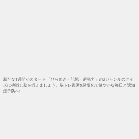
新たな1週間がスタート!「ひらめき・記憶・瞬発力」の3ジャンルのクイ
ズに挑戦し脳を鍛えましょう。脳トレ復習&習慣化で健やかな毎日と認知
症予防へ!