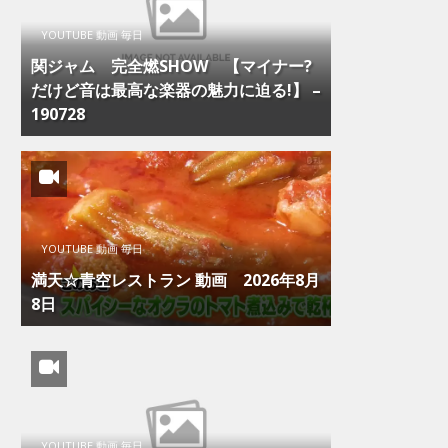
YOUTUBE 動画 毎日
関ジャム 完全燃SHOW 【マイナー?
だけど音は最高な楽器の魅力に迫る!】 –
190728
YOUTUBE 動画 毎日
満天☆青空レストラン 動画 2026年8月
8日
YOUTUBE 動画 毎日