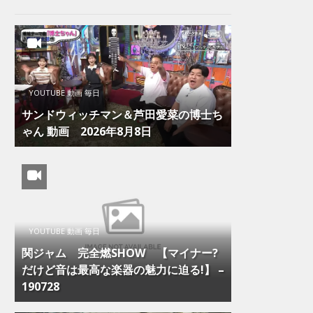
YOUTUBE 動画 毎日
サンドウィッチマン＆芦田愛菜の博士ち
ゃん 動画 2026年8月8日
YOUTUBE 動画 毎日
関ジャム 完全燃SHOW 【マイナー?
だけど音は最高な楽器の魅力に迫る!】 –
190728