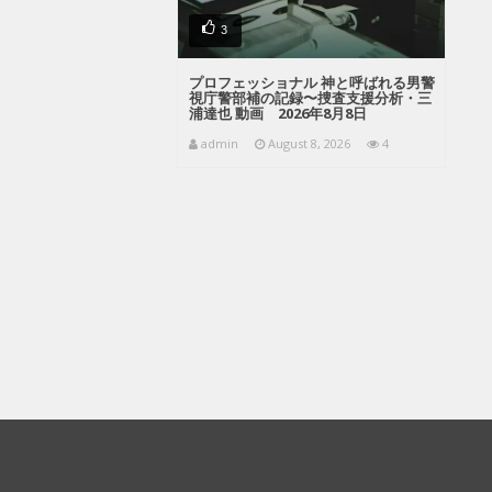
3
プロフェッショナル 神と呼ばれる男警
視庁警部補の記録〜捜査支援分析・三
浦達也 動画 2026年8月8日
admin
August 8, 2026
4