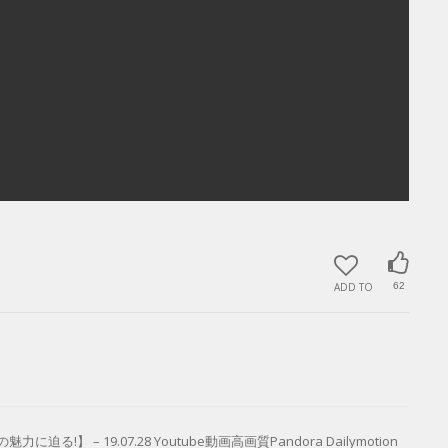
ADD TO
62
– 19.07.28 Youtube動画高画質Pandora Dailymotion