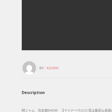
BY :
ADMIN
Description
関ジャム 完全燃SHOW 【マイナー?だけど音は最高な楽器の魅力に迫る!】 