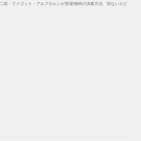
・二胡・ファゴット・アルプホルンが登場!独特の演奏方法、切ないエピ