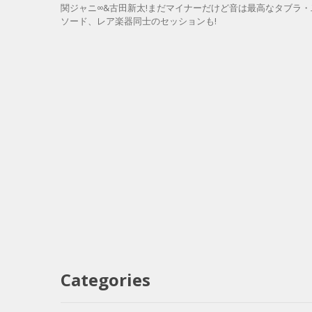
関ジャニ∞&古田新太!まだマイナーだけど音は最高なタブラ
ソード、レア楽器同士のセッションも!
Categories