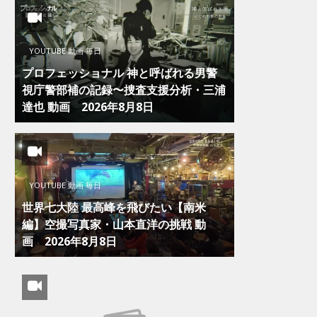
YOUTUBE 動画 毎日
プロフェッショナル 神と呼ばれる男警
視庁警部補の記録〜捜査支援分析・三浦
達也 動画 2026年8月8日
YOUTUBE 動画 毎日
世界七大陸 最高峰を飛びたい【南米
編】空撮写真家・山本直洋の挑戦 動
画 2026年8月8日