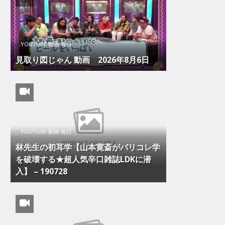
YOUTUBE 動画 毎日
見取り図じゃん 動画 2026年8月6日
YOUTUBE 動画 毎日
林先生の初耳学【山本寛斎がパリコレ学
を破壊する★超人気辛口雑誌LDKに潜
入】 – 190728