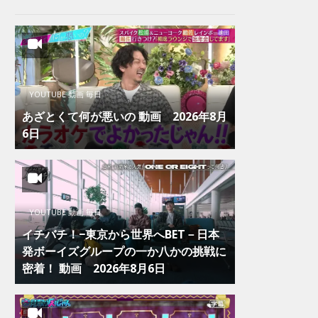
YOUTUBE 動画 毎日
あざとくて何が悪いの 動画 2026年8月
6日
YOUTUBE 動画 毎日
イチバチ！−東京から世界へBET－日本
発ボーイズグループの一か八かの挑戦に
密着！ 動画 2026年8月6日