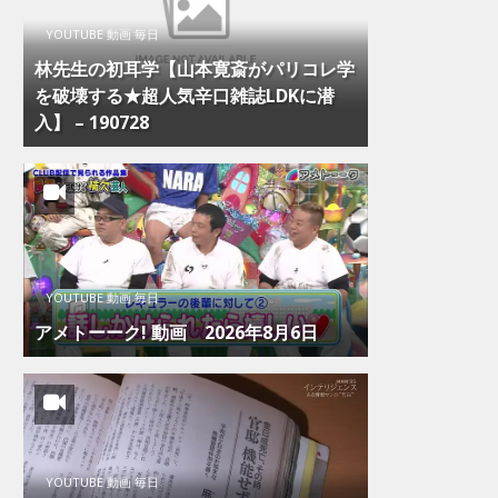
YOUTUBE 動画 毎日
林先生の初耳学【山本寛斎がパリコレ学
を破壊する★超人気辛口雑誌LDKに潜
入】 – 190728
YOUTUBE 動画 毎日
アメトーーク! 動画 2026年8月6日
YOUTUBE 動画 毎日