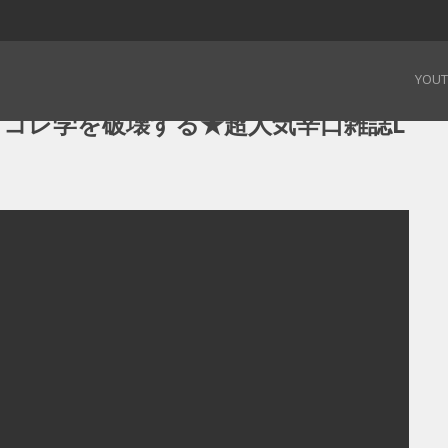
リコレ学を破壊する★超人気辛口雑誌LDKに潜入】 – 190728
YOU
コレ学を破壊する★超人気辛口雑誌L