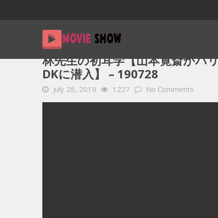
Home
YOUTUBE 動画 毎日
林先生の初耳学【山本寛斎がパ
林先生の初耳学【山本寛斎がパリ
DKに潜入】 – 190728
July 28, 2019
1227
No Comments