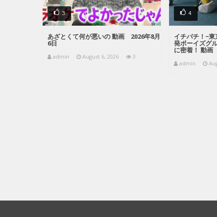
3
4
あざとくて何が悪いの 動画 2026年8月
イチバチ！−東
6日
発ボーイズグ
に密着！ 動画 
admin
August 6, 2026
3
admin
Aug