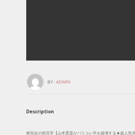
BY :
ADMIN
Description
林先生の初耳学【山本寛斎がパリコレ学を破壊する★超人気辛口雑誌LDKに