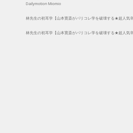
Dailymotion Miomio
林先生の初耳学【山本寛斎がパリコレ学を破壊する★超人気辛口雑誌L
林先生の初耳学【山本寛斎がパリコレ学を破壊する★超人気辛口雑誌