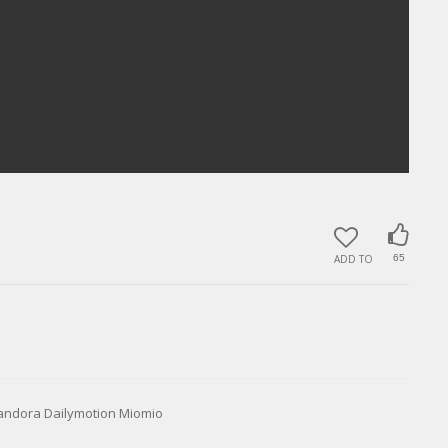
ADD TO
65
a Dailymotion Miomio