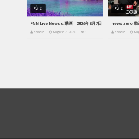
2
2
FNN Live News α 動画 2026年8月7日
news zero 
admin
August 7, 2026
1
admin
Aug