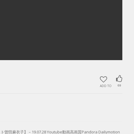
ADD TO
69
】 – 19.07.28 Youtube動画高画質Pandora Dailymotion