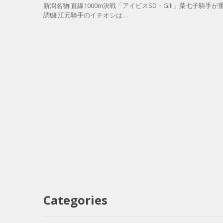
新潟名物!直線1000m決戦「アイビスSD・GIII」菜七子騎
調!細江元騎手のイチオシは…
Categories