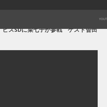
0mアイビスSDに菜七子が参戦 ゲスト曽田麻衣子】 – 190728
YOU
MアイビスSDに菜七子が参戦 ゲスト曽田