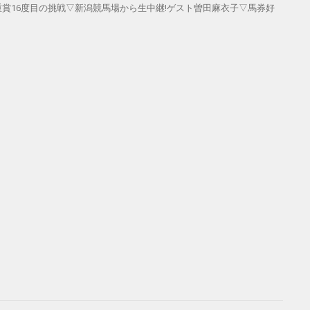
手が重賞16度目の挑戦▽新潟競馬場から生中継!ゲスト曽田麻衣子▽馬券好