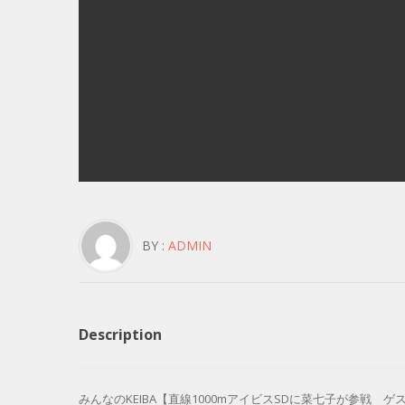
BY :
ADMIN
Description
みんなのKEIBA【直線1000mアイビスSDに菜七子が参戦 ゲスト曽田麻衣子