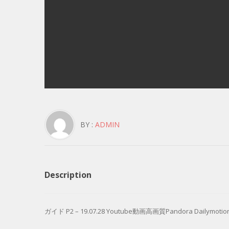
BY :
ADMIN
Description
ガイド P2 – 19.07.28 Youtube動画高画質Pandora Dailymotion