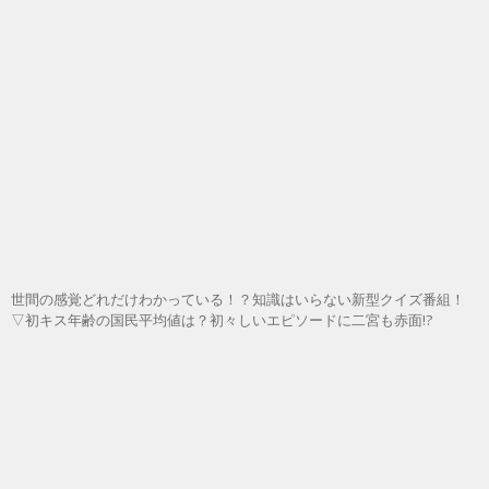
世間の感覚どれだけわかっている！？知識はいらない新型クイズ番組！
▽初キス年齢の国民平均値は？初々しいエピソードに二宮も赤面!?