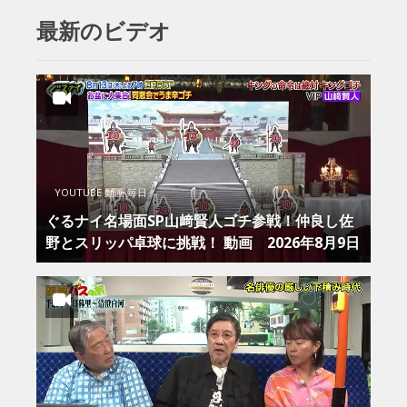
最新のビデオ
YOUTUBE 動画 毎日
ぐるナイ名場面SP山﨑賢人ゴチ参戦！仲良し佐
野とスリッパ卓球に挑戦！ 動画 2026年8月9日