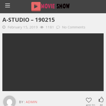
Home
YOUTUBE 動画 毎日
A-Studio – 190215
A-STUDIO – 190215
February 15, 2019
1181
No Comments
BY :
ADMIN
ADD TO
44