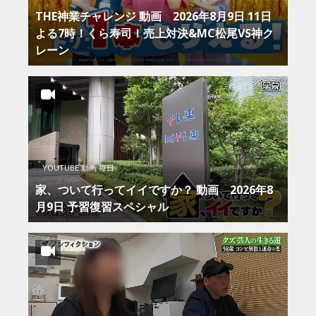
THE神業チャレンジ 動画 2026年8月9日 11日
よる7時！くら寿司！売上対決&MC松尾VS神ク
レーン
YOUTUBE 動画 毎日
家、ついて行ってイイですか？ 動画 2026年8
月9日 予習復習スペシャル