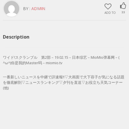
BY :
ADMIN
ADD TO
33
Description
ワイド!スクランブル 第2部 – 19.02.15 – 日本综艺 – MioMio弹幕网 – (
^ω^)你是我的Master吗 – miomio.tv
一番新しいニュースを中継で詳速報!!▽大画面で大下容子が気になる話題
を徹底解剖▽ニュースランキング▽夕刊を直送▽お役立ち天気コーナー
(他)