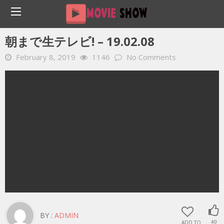
Home
YOUTUBE 動画 毎日
朝まで生テレビ! – 19.02.08
朝まで生テレビ! – 19.02.08
February 8, 2019
1146
No Comments
BY :
ADMIN
ADD TO
40