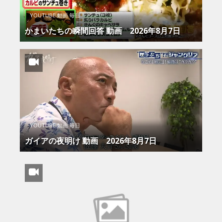
YOUTUBE 動画 毎日
かまいたちの瞬間回答 動画 2026年8月7日
YOUTUBE 動画 毎日
ガイアの夜明け 動画 2026年8月7日