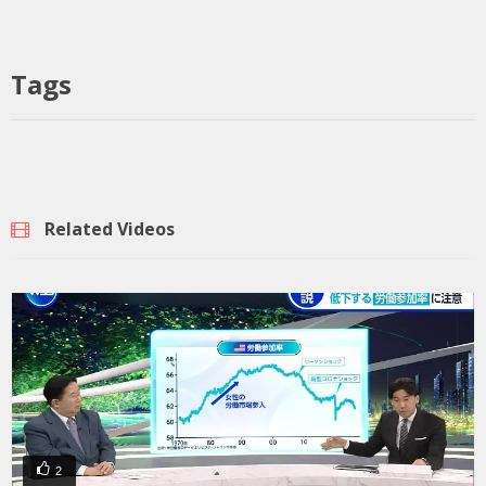
Tags
Related Videos
2