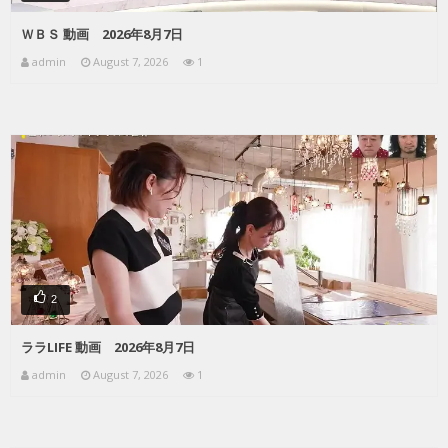
ＷＢＳ 動画 2026年8月7日
admin
August 7, 2026
1
2
ララLIFE 動画 2026年8月7日
admin
August 7, 2026
1