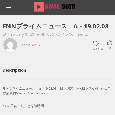
Home
YOUTUBE 動画 毎日
FNNプライムニュース Α – 19.02.08
FNNプライムニュース Α – 19.02.08
February 8, 2019
685
No Comments
BY :
ADMIN
ADD TO
37
Description
FNNプライムニュース α – 19.02.08 – 日本综艺 – MioMio弹幕网 – ( ^ω^)
你是我的Master吗 – miomio.tv
“その日あったことを短時間