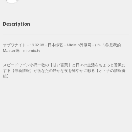
Description
オザワナイト – 19.02.08 – 日本综艺 – MioMio弹幕网 – ( ^ω^)你是我的
Master吗 – miomio.tv
スピードワゴン小沢一敬の【甘い言葉】と日々の生活をちょっと贅沢に
する【最新情報】があなたの静かな夜を鮮やかに彩る【オトナの情報番
組】