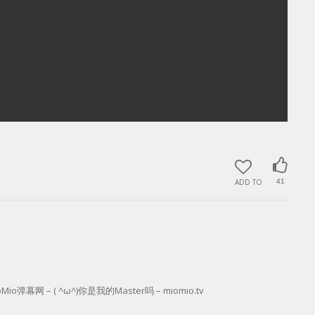
ADD TO
41
io弹幕网 – ( ^ω^)你是我的Master吗 – miomio.tv