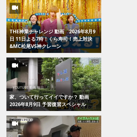
YOUTUBE 動画 毎日
THE神業チャレンジ 動画 2026年8月9
日 11日よる7時！くら寿司！売上対決
&MC松尾VS神クレーン
YOUTUBE 動画 毎日
家、ついて行ってイイですか？ 動画
2026年8月9日 予習復習スペシャル