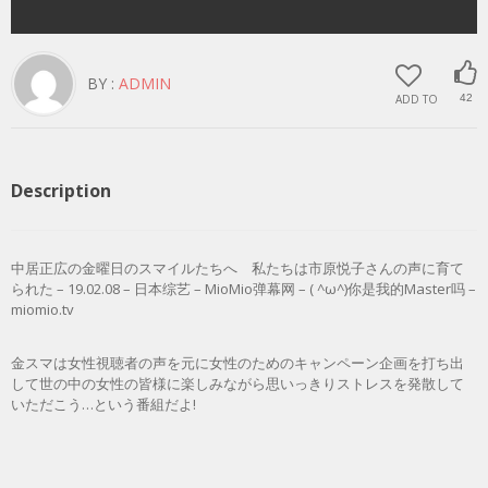
BY :
ADMIN
ADD TO
42
Description
中居正広の金曜日のスマイルたちへ 私たちは市原悦子さんの声に育て
られた – 19.02.08 – 日本综艺 – MioMio弹幕网 – ( ^ω^)你是我的Master吗 –
miomio.tv
金スマは女性視聴者の声を元に女性のためのキャンペーン企画を打ち出
して世の中の女性の皆様に楽しみながら思いっきりストレスを発散して
いただこう…という番組だよ!