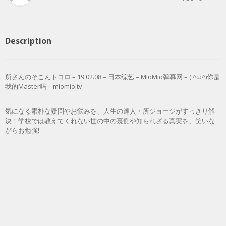
Description
所さんのそこんトコロ – 19.02.08 – 日本综艺 – MioMio弹幕网 – ( ^ω^)你是
我的Master吗 – miomio.tv
気になる素朴な疑問やお悩みを、人生の達人・所ジョージがすっきり解
決！学校では教えてくれない世の中の裏側や知られざる真実を、笑いな
がらお勉強!