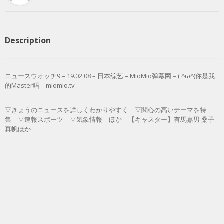
Description
ニュースウオッチ9 – 19.02.08 – 日本综艺 – MioMio弹幕网 – ( ^ω^)你是我
的Master吗 – miomio.tv
▽きょうのニュースを詳しくわかりやすく ▽関心の高いテーマを特
集 ▽速報スポーツ ▽気象情報 ほか 【キャスター】有馬嘉男 桑子
真帆ほか