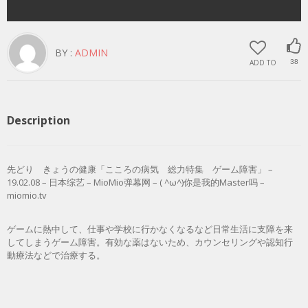
BY :
ADMIN
ADD TO
38
Description
先どり きょうの健康「こころの病気 総力特集 ゲーム障害」 –
19.02.08 – 日本综艺 – MioMio弹幕网 – ( ^ω^)你是我的Master吗 –
miomio.tv
ゲームに熱中して、仕事や学校に行かなくなるなど日常生活に支障を来
してしまうゲーム障害。有効な薬はないため、カウンセリングや認知行
動療法などで治療する。