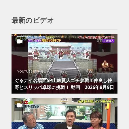
最新のビデオ
YOUTUBE 動画 毎日
ぐるナイ名場面SP山﨑賢人ゴチ参戦！仲良し佐
野とスリッパ卓球に挑戦！ 動画 2026年8月9日