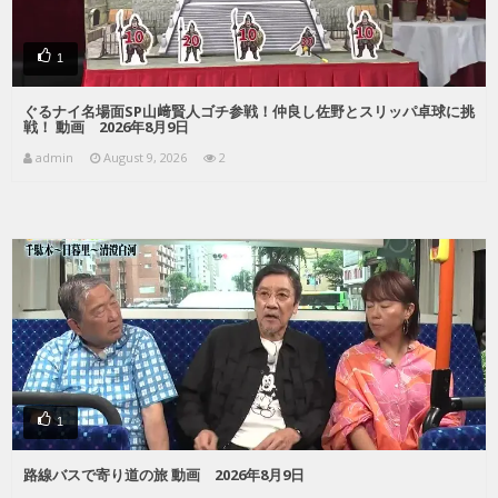
1
ぐるナイ名場面SP山﨑賢人ゴチ参戦！仲良し佐野とスリッパ卓球に挑
戦！ 動画 2026年8月9日
admin
August 9, 2026
2
1
路線バスで寄り道の旅 動画 2026年8月9日