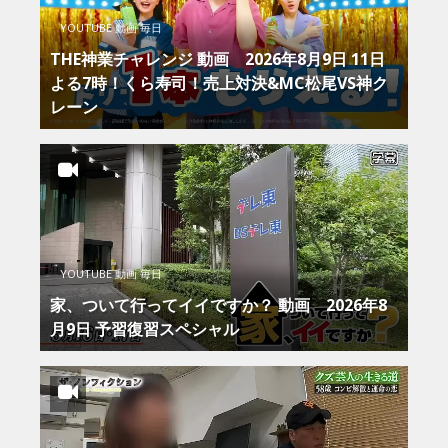
YOUTUBE 動画 毎日
THE神業チャレンジ 動画 2026年8月9日 11日
よる7時！くら寿司！売上対決&MC松尾VS神ク
レーン
YOUTUBE 動画 毎日
家、ついて行ってイイですか？ 動画 2026年8
月9日 予習復習スペシャル