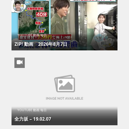
YOUTUBE 動画 毎日
ZIP! 動画 2026年8月7日
YOUTUBE 動画 毎日
全力坂 – 19.02.07