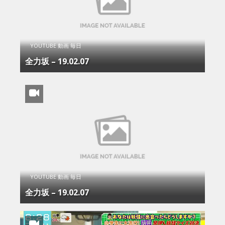
YOUTUBE 動画 毎日
全力坂 – 19.02.07
YOUTUBE 動画 毎日
全力坂 – 19.02.07