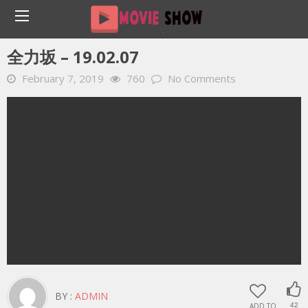
Home
YOUTUBE 動画 毎日
全力坂 – 19.02.07
全力坂 – 19.02.07
February 7, 2019
760
No Comments
BY :
ADMIN
ADD TO
42