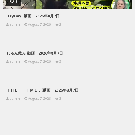
3
DayDay. 動画 2026年8月7日
admin
August 7, 2026
2
じゅん散歩 動画 2026年8月7日
admin
August 7, 2026
3
ＴＨＥ ＴＩＭＥ， 動画 2026年8月7日
admin
August 7, 2026
3