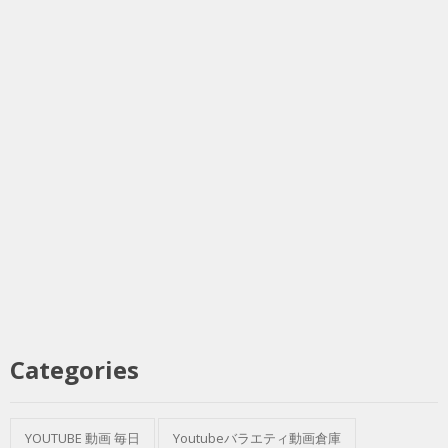
Categories
YOUTUBE 動画 毎日
Youtubeバラエティ動画倉庫