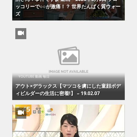
ッコリーで○○が激痛！？ 世界たんぱく質ウォー
ズ
YOUTUBE 動画 毎日
アウト×デラックス【マツコを虜にした童顔ボデ
ィビルダーの生活に密着!】 – 19.02.07