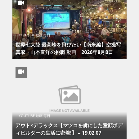
YOUTUBE 動画 毎日
世界七大陸 最高峰を飛びたい【南米編】空撮写
真家・山本直洋の挑戦 動画 2026年8月8日
YOUTUBE 動画 毎日
アウト×デラックス【マツコを虜にした童顔ボデ
ィビルダーの生活に密着!】 – 19.02.07