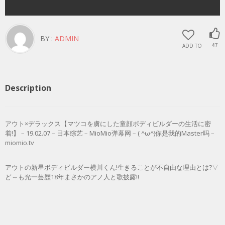
BY :
ADMIN
ADD TO
47
Description
アウト×デラックス【マツコを虜にした童顔ボディビルダーの生活に密
着!】 – 19.02.07 – 日本综艺 – MioMio弹幕网 – ( ^ω^)你是我的Master吗 –
miomio.tv
アウトの新星ボディビルダー横川くん!生きることが不自由な理由とは?▽
ど～も光一芸歴18年まさかのアノ人と歌披露!!