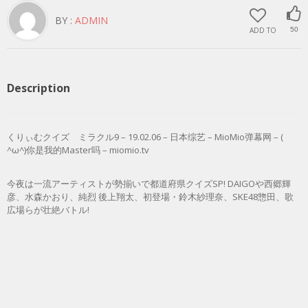
BY :
ADMIN
ADD TO
50
Description
くりぃむクイズ ミラクル9 – 19.02.06 – 日本综艺 – MioMio弹幕网 – (
^ω^)你是我的Master吗 – miomio.tv
今夜は一流アーティストが勢揃いで都道府県クイズSP! DAIGOや西郷輝
彦、水森かおり、純烈 後上翔太、初登場・鈴木紗理奈、SKE48惣田、歌
広場らが壮絶バトル!