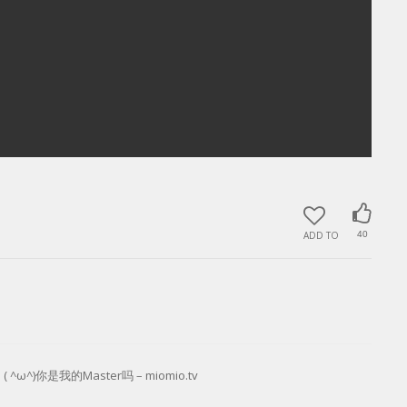
ADD TO
40
 ^ω^)你是我的Master吗 – miomio.tv