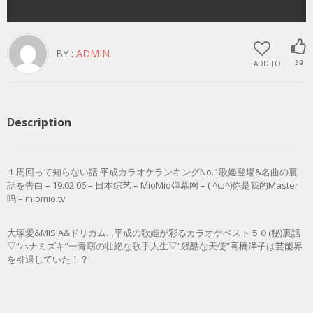
BY :
ADMIN
ADD TO
39
Description
１周回って知らない話 平成カラオケランキングNo.1歌姫登場&名曲の裏
話を告白 – 19.02.06 – 日本综艺 – MioMio弹幕网 – ( ^ω^)你是我的Master
吗 – miomio.tv
大塚愛&MISIA&ドリカム…平成の歌姫が彩るカラオケベスト５０(秘)裏話
▽“ハナミズキ”一青窈の壮絶な歌手人生▽“残酷な天使”高橋洋子は芸能界
を引退していた！？