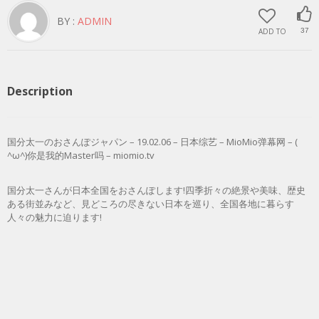
BY :
ADMIN
ADD TO
37
Description
国分太一のおさんぽジャパン – 19.02.06 – 日本综艺 – MioMio弹幕网 – (
^ω^)你是我的Master吗 – miomio.tv
国分太一さんが日本全国をおさんぽします!四季折々の絶景や美味、歴史
ある街並みなど、見どころの尽きない日本を巡り、全国各地に暮らす
人々の魅力に迫ります!