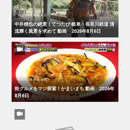
YOUTUBE 動画 毎日
中井精也の絶景！てつたび 岐阜・長良川鉄道 清
流輝く風景を求めて 動画 2026年8月6日
YOUTUBE 動画 毎日
街グルメをマジ探索！かまいまち 動画 2026年
8月6日