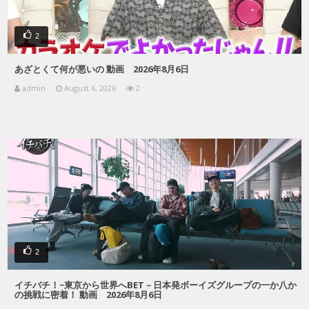
2
あざとくて何が悪いの 動画 2026年8月6日
admin
August 6, 2026
2
2
イチバチ！−東京から世界へBET－日本発ボーイズグループの一か八か
の挑戦に密着！ 動画 2026年8月6日