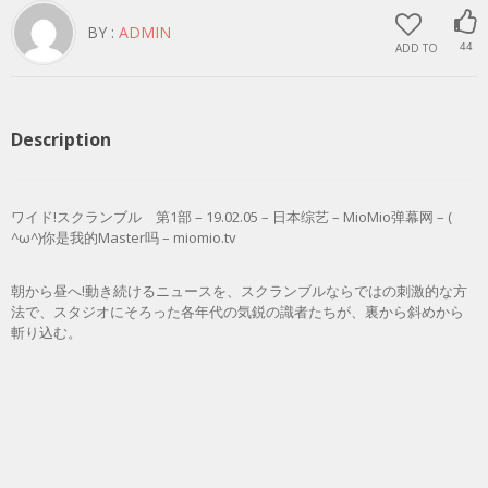
BY :
ADMIN
ADD TO
44
Description
ワイド!スクランブル 第1部 – 19.02.05 – 日本综艺 – MioMio弹幕网 – (
^ω^)你是我的Master吗 – miomio.tv
朝から昼へ!動き続けるニュースを、スクランブルならではの刺激的な方
法で、スタジオにそろった各年代の気鋭の識者たちが、裏から斜めから
斬り込む。