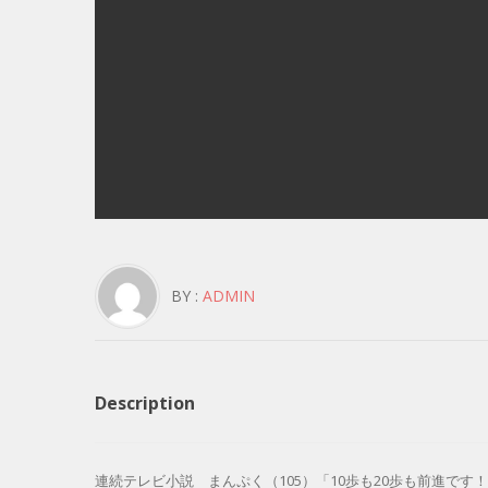
BY :
ADMIN
Description
連続テレビ小説 まんぷく（105）「10歩も20歩も前進です！」 – 19.0