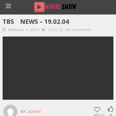
Home
YOUTUBE 動画 毎日
TBS NEWS – 19.02.04
TBS NEWS – 19.02.04
February 4, 2019
1212
No Comments
BY :
ADMIN
ADD TO
43