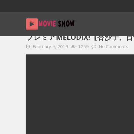
Home
YOUTUBE 動画 毎日
プレミアMelodiX!【杏沙子
プレミアMELODIX!【杏沙子、日食
February 4, 2019
1259
No Comments