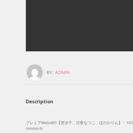
BY :
ADMIN
Description
プレミアMelodiX!【杏沙子、日食なつこ、ほのかりん】 – 19.02.04 
miomio.tv