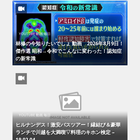
YOUTUBE 動画 毎日
林修の今知りたいでしょ 動画 2026年8月9日！
傑作選 昭和→令和でこんなに変わった！認知症
の新常識
YOUTUBE 動画 毎日
ヒルナンデス！激安バスツアー！縁結び＆豪華
ランチで川越を大満喫▽料理のキホン検定 –
19.02.04