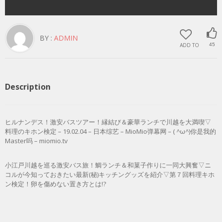
BY :
ADMIN
ADD TO
45
Description
ヒルナンデス！激安バスツアー！縁結び＆豪華ランチで川越を大満喫▽
料理のキホン検定 – 19.02.04 – 日本综艺 – MioMio弹幕网 – ( ^ω^)你是我的
Master吗 – miomio.tv
小江戸川越を巡る激安バス旅！鯛ランチ＆和菓子作りに一同大興奮▽ニ
コルが今知っておきたい最新(秘)キッチングッズを紹介▽第７回料理キホ
ン検定！卵を傷めない置き方とは!?