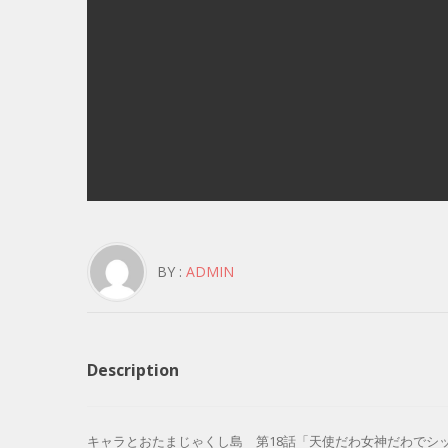
BY :
ADMIN
Description
キャラとおたまじゃくし島 第18話「天使だわ女神だわでシッシンだわさ の