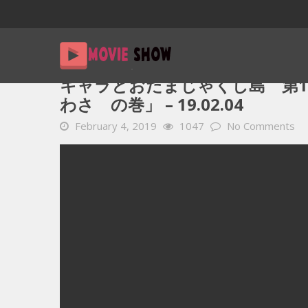
Home
YOUTUBE 動画 毎日
キャラとおたまじゃくし島 第
キャラとおたまじゃくし島 第1
わさ の巻」 – 19.02.04
February 4, 2019
1047
No Comments