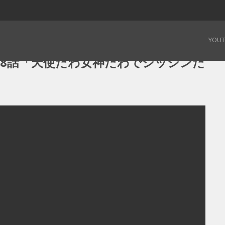
18話「天使だわ女神だわでシッシンだわさ の巻」 – 19.02.04
YOU
8話「天使だわ女神だわでシッシンだ