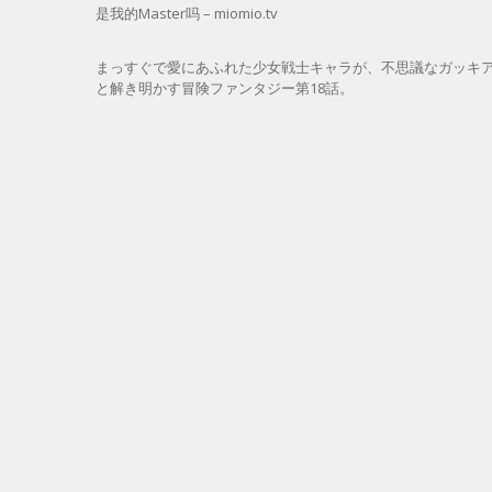
是我的Master吗 – miomio.tv
まっすぐで愛にあふれた少女戦士キャラが、不思議なガッキ
と解き明かす冒険ファンタジー第18話。