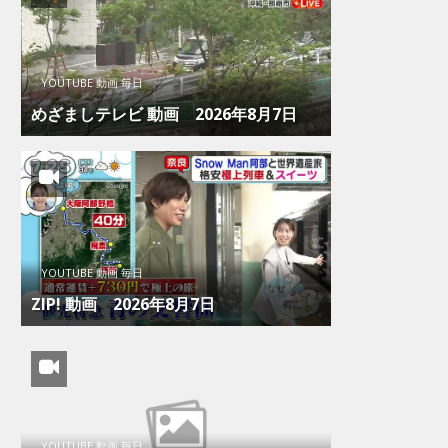
YOUTUBE 動画 毎日
めざましテレビ 動画 2026年8月7日
YOUTUBE 動画 毎日
ZIP! 動画 2026年8月7日
YOUTUBE 動画 毎日