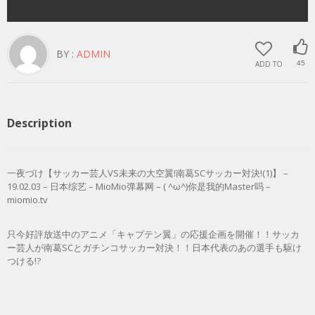
BY :
ADMIN
ADD TO
45
Description
一夜づけ【サッカー芸人VS未来の大空翼!南葛SCサッカー対決!(1)】 –
19.02.03 – 日本综艺 – MioMio弹幕网 – ( ^ω^)你是我的Master吗 –
miomio.tv
只今好評放送中のアニメ「キャプテン翼」の応援企画を開催！！サッカ
ー芸人が南葛SCとガチンコサッカー対決！！日本代表のあの選手も駆け
つける!?