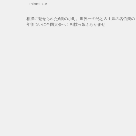
– miomio.tv
相撲に魅せられた6歳の小町。世界一の兄と８１歳の名伯楽の
年後ついに全国大会へ！相撲っ娘ぶちかませ