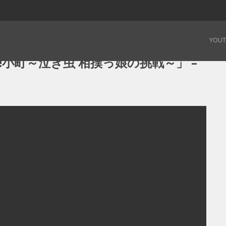
!小町～泣き虫 相撲っ娘の挑戦～」 – 19.02.03
YOU
小町～泣き虫 相撲っ娘の挑戦～」 –