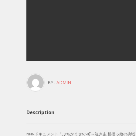
BY :
ADMIN
Description
NNNドキュメント「ぶちかませ!小町～泣き虫 相撲っ娘の挑戦～」 – 19.