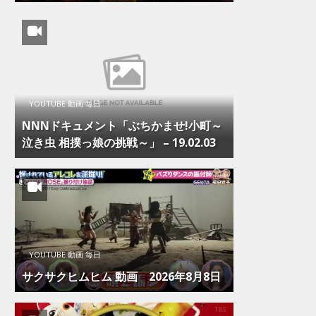
YOUTUBE 動画 毎日
NNNドキュメント「ぶちかませ!小町～
泣き虫 相撲っ娘の挑戦～」 – 19.02.03
YOUTUBE 動画 毎日
サクサクヒムヒム 動画 2026年8月8日