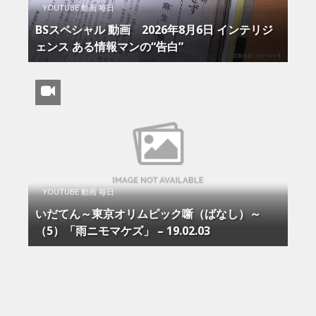
YOUTUBE 動画 毎日
BSスペシャル 動画 2026年8月6日 インテリジ
ェンス ある情報マンの“告白”
YOUTUBE 動画 毎日
いだてん～東京オリムピック噺（ばなし）～
（5）「雨ニモマケズ」 – 19.02.03