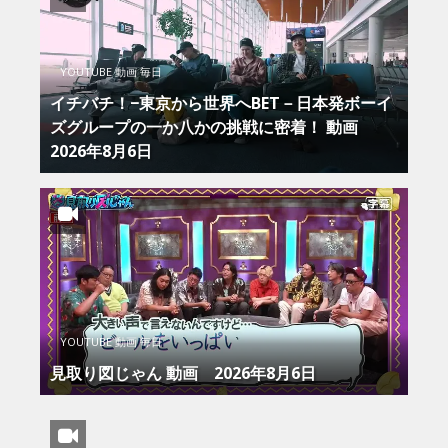
YOUTUBE 動画 毎日
イチバチ！−東京から世界へBET－日本発ボーイ
ズグループの一か八かの挑戦に密着！ 動画
2026年8月6日
YOUTUBE 動画 毎日
見取り図じゃん 動画 2026年8月6日