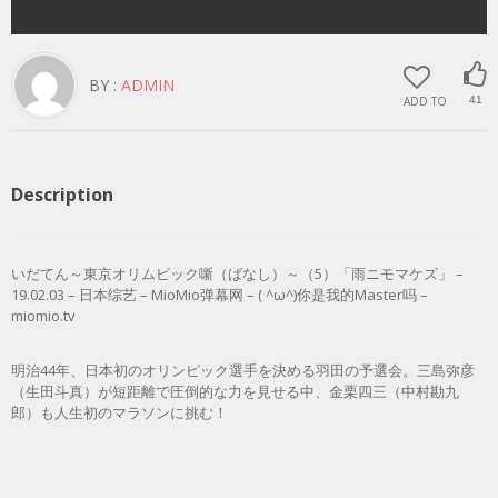
BY :
ADMIN
ADD TO
41
Description
いだてん～東京オリムピック噺（ばなし）～（5）「雨ニモマケズ」 –
19.02.03 – 日本综艺 – MioMio弹幕网 – ( ^ω^)你是我的Master吗 –
miomio.tv
明治44年、日本初のオリンピック選手を決める羽田の予選会。三島弥彦
（生田斗真）が短距離で圧倒的な力を見せる中、金栗四三（中村勘九
郎）も人生初のマラソンに挑む！