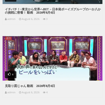
イチバチ！−東京から世界へBET－日本発ボーイズグループの一か八か
の挑戦に密着！ 動画 2026年8月6日
admin
August 6, 2026
3
4
見取り図じゃん 動画 2026年8月6日
admin
August 6, 2026
4