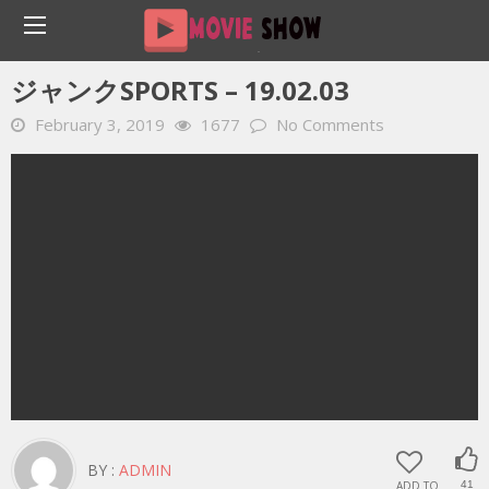
Home
YOUTUBE 動画 毎日
ジャンクSPORTS – 19.02.03
ジャンクSPORTS – 19.02.03
February 3, 2019
1677
No Comments
BY :
ADMIN
ADD TO
41