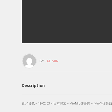
BY :
ADMIN
Description
食ノ音色 – 19.02.03 – 日本综艺 – MioMio弹幕网 – ( ^ω^)你是我的