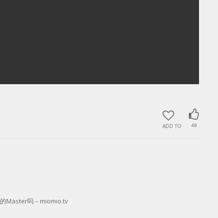
ADD TO
46
Master吗 – miomio.tv