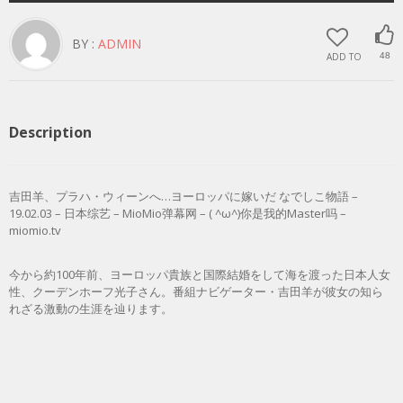
BY :
ADMIN
ADD TO
48
Description
吉田羊、プラハ・ウィーンへ…ヨーロッパに嫁いだ なでしこ物語 –
19.02.03 – 日本综艺 – MioMio弹幕网 – ( ^ω^)你是我的Master吗 –
miomio.tv
今から約100年前、ヨーロッパ貴族と国際結婚をして海を渡った日本人女
性、クーデンホーフ光子さん。番組ナビゲーター・吉田羊が彼女の知ら
れざる激動の生涯を辿ります。