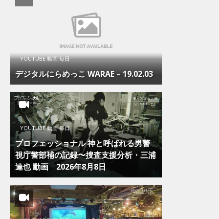
YOUTUBE 動画 毎日
デジタルにらめっこ WARAE – 19.02.03
YOUTUBE 動画 毎日
プロフェッショナル 神と呼ばれる男警
視庁警部補の記録〜捜査支援分析・三浦
達也 動画 2026年8月8日