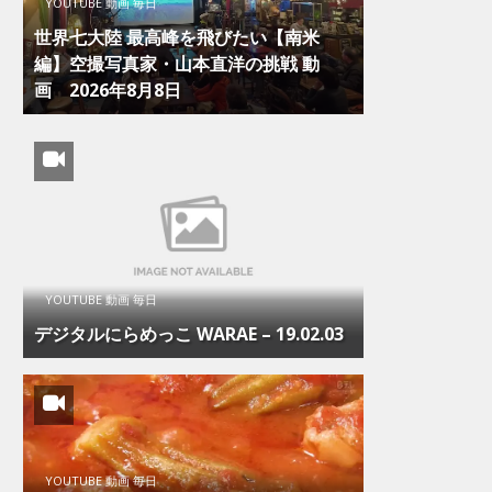
YOUTUBE 動画 毎日
世界七大陸 最高峰を飛びたい【南米
編】空撮写真家・山本直洋の挑戦 動
画 2026年8月8日
YOUTUBE 動画 毎日
デジタルにらめっこ WARAE – 19.02.03
YOUTUBE 動画 毎日