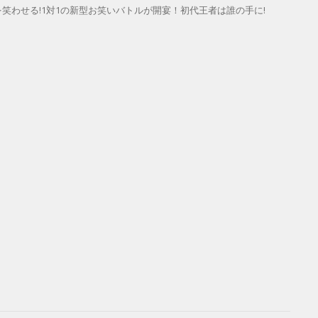
笑わせる!1対1の新型お笑いバトルが開宴！初代王者は誰の手に!